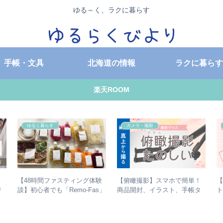
ゆる～く、ラクに暮らす
手帳・文具
北海道の情報
ラクに暮らす
楽天ROOM
ゆるく暮らす
カメラ・撮影
【48時間ファスティング体験
【俯瞰撮影】スマホで簡単！
【
リ
談】初心者でも「Remo-Fas」
商品開封、イラスト、手帳タ
でファスティングできました
イムなど、アームで真上から
撮る方法