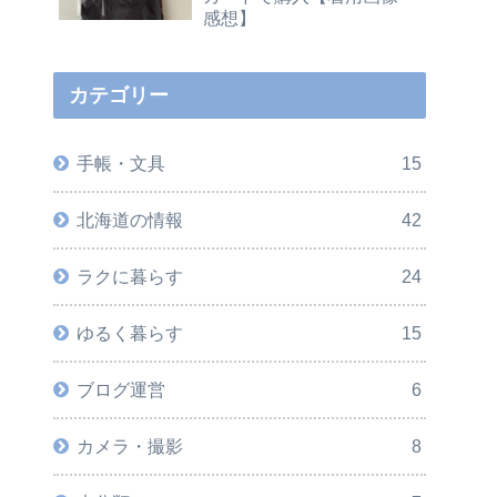
感想】
カテゴリー
手帳・文具
15
北海道の情報
42
ラクに暮らす
24
ゆるく暮らす
15
ブログ運営
6
カメラ・撮影
8