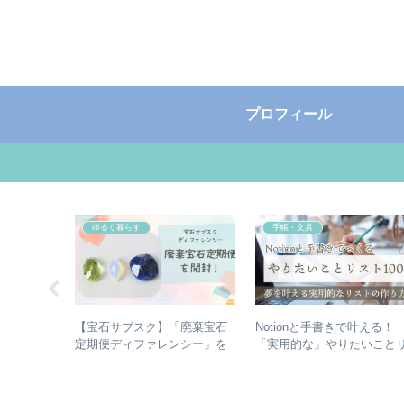
プロフィール
ゆるく暮らす
手帳・文具
イデジタル
【宝石サブスク】「廃棄宝石
Notionと手書きで叶える！
、偶然性を楽
定期便ディファレンシー」を
「実用的な」やりたいこと
開封するよ！月額1,100円で楽
スト100の作り方
しめる