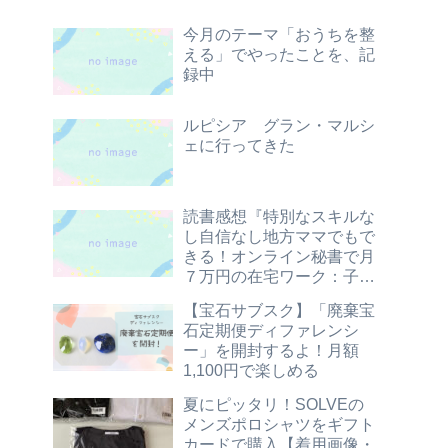
今月のテーマ「おうちを整
える」でやったことを、記
録中
ルピシア グラン・マルシ
ェに行ってきた
読書感想『特別なスキルな
し自信なし地方ママでもで
きる！オンライン秘書で月
７万円の在宅ワーク：子ど
もに寄り添いながら自分ら
【宝石サブスク】「廃棄宝
しく働く方法』
石定期便ディファレンシ
ー」を開封するよ！月額
1,100円で楽しめる
夏にピッタリ！SOLVEの
メンズポロシャツをギフト
カードで購入【着用画像・