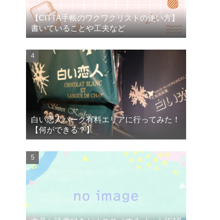
【CITTA手帳のワクワクリストの使い方】
書いていることや工夫など
白い恋人パーク有料エリアに行ってみた！
【何ができる？】