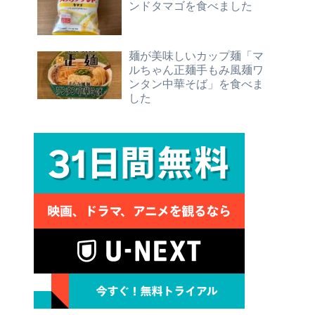
ンドタマゴを食べました
麺が美味しいカップ麺「マ
ルちゃん正麺手もみ風麺ワ
ンタン中華そば」を食べま
した