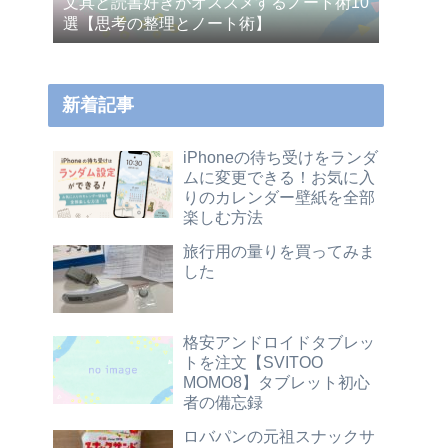
文具と読書好きがオススメするノート術10
選【思考の整理とノート術】
新着記事
iPhoneの待ち受けをランダ
ムに変更できる！お気に入
りのカレンダー壁紙を全部
楽しむ方法
旅行用の量りを買ってみま
した
格安アンドロイドタブレッ
トを注文【SVITOO
MOMO8】タブレット初心
者の備忘録
ロバパンの元祖スナックサ