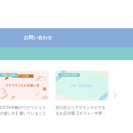
お問い合わせ
手帳・文具
北海道の情報
北海道の
CITTA手帳のワクワクリス
宮の沢駅
宮の沢エリアでランチができ
トの使い方】書いていること
への行き
るお店18選【カフェ・中華・
や工夫など
ス方法
おにぎり・ラーメン・カレ
ー】