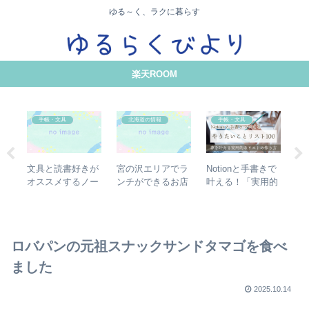
ゆる～く、ラクに暮らす
楽天ROOM
手帳・文具
北海道の情報
手帳・文具
有
Notionと手書きで
文具と読書好きが
宮の沢エリアでラ
格
て
叶える！「実用的
オススメするノー
ンチができるお店
タ
き
な」やりたいこと
ト術10選【思考の
18選【カフェ・中
【S
リスト100の作り
整理とノート術】
華・おにぎり・ラ
M
方
ーメン・カレー】
ッ
録
ロバパンの元祖スナックサンドタマゴを食べ
ました
2025.10.14