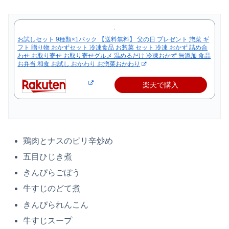
お試しセット 9種類×1パック 【送料無料】 父の日 プレゼント 惣菜 ギ
フト 贈り物 おかずセット 冷凍食品 お惣菜 セット 冷凍 おかず 詰め合
わせ お取り寄せ お取り寄せグルメ 温めるだけ 冷凍おかず 無添加 食品
お弁当 和食 お試し おかわり お惣菜おかわり
楽天で購入
鶏肉とナスのピリ辛炒め
五目ひじき煮
きんぴらごぼう
牛すじのどて煮
きんぴられんこん
牛すじスープ