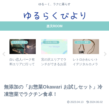
ゆる～く、ラクに暮らす
楽天ROOM
北海道の情報
北海道の情報
カメラ・撮影
ス
白い恋人パーク有
レトロかわいいト
宮の沢エリアでラ
格
描
料エリアに行って
イデジタルカメラ
ンチができるお店
タ
みた！【何ができ
PieniⅡで、偶然性
18選【カフェ・中
【S
る？】
を楽しむ撮影体験
華・おにぎり・ラ
M
ーメン・カレー】
ッ
録
無添加の「お惣菜Okawari お試しセット」冷
凍惣菜でラクチン食卓！
2023.04.13
2024.06.02