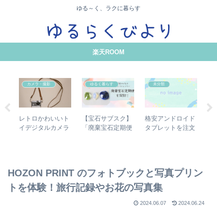
ゆる～く、ラクに暮らす
楽天ROOM
カメラ・撮影
ゆるく暮らす
未分類
レトロかわいいト
【宝石サブスク】
【
が
格安アンドロイド
イデジタルカメラ
「廃棄宝石定期便
ィ
ー
タブレットを注文
PieniⅡで、偶然性
ディファレンシ
心
考の
【SVITOO
を楽しむ撮影体験
ー」を開封する
F
】
MOMO8】タブレ
よ！月額1,100円
ィ
ット初心者の備忘
で楽しめる
録
HOZON PRINT のフォトブックと写真プリン
トを体験！旅行記録やお花の写真集
2024.06.07
2024.06.24