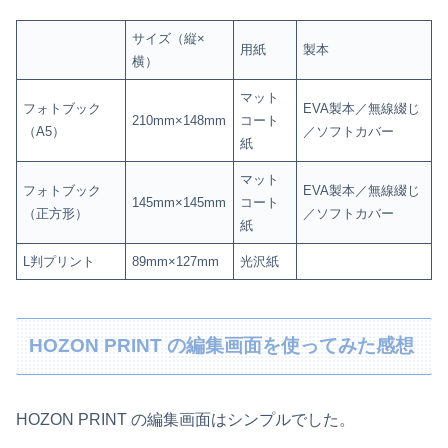
サイズ（縦×
用紙
製本
横）
マット
フォトブック
EVA製本／無線綴じ
210mm×148mm
コート
（A5）
／ソフトカバー
紙
マット
フォトブック
EVA製本／無線綴じ
145mm×145mm
コート
（正方形）
／ソフトカバー
紙
L判プリント
89mm×127mm
光沢紙
HOZON PRINT の編集画面を使ってみた感想
HOZON PRINT の編集画面はシンプルでした。