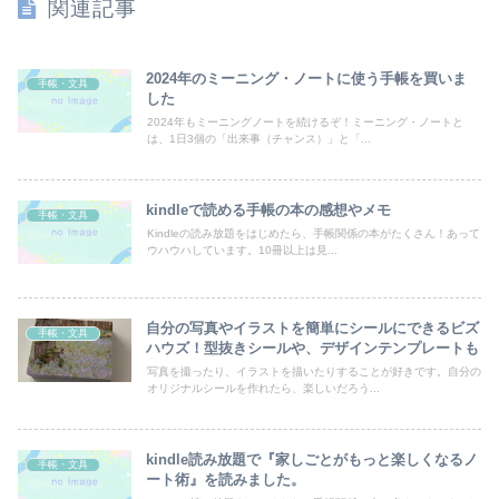
関連記事
2024年のミーニング・ノートに使う手帳を買いま
手帳・文具
した
2024年もミーニングノートを続けるぞ！ミーニング・ノートと
は、1日3個の「出来事（チャンス）」と「...
kindleで読める手帳の本の感想やメモ
手帳・文具
Kindleの読み放題をはじめたら、手帳関係の本がたくさん！あって
ウハウハしています。10冊以上は見...
自分の写真やイラストを簡単にシールにできるビズ
手帳・文具
ハウズ！型抜きシールや、デザインテンプレートも
写真を撮ったり、イラストを描いたりすることが好きです。自分の
オリジナルシールを作れたら、楽しいだろう...
kindle読み放題で『家しごとがもっと楽しくなるノ
手帳・文具
ート術』を読みました。