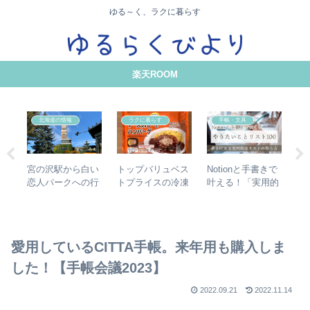
ゆる～く、ラクに暮らす
楽天ROOM
北海道の情報
ラクに暮らす
手帳・文具
ジ
宮の沢駅から白い
トップバリュベス
Notionと手書きで
レ
こ
恋人パークへの行
トプライスの冷凍
叶える！「実用的
イ
つ
き方【写真付】ア
食品「チーズカレ
な」やりたいこと
P
クセス方法
ーとハンバーグ」
リスト100の作り
を
を食べました
方
愛用しているCITTA手帳。来年用も購入しま
した！【手帳会議2023】
2022.09.21
2022.11.14